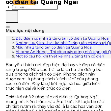
cổ điển tại Quảng Ngãi
0911 504 180
Mục lục nội dung
Đặc điểm của nhà 2 tầng tân cổ điển tại Quảng Ngãi
Những lưu ý khi thiết kế nhà 2 tầng tân cổ điển tại 
Mẫu nhà 2 tầng tân cổ điển tại Quảng Ngãi
Ahome An Hưng – Thi công xây dựng nhà trọn gói 
Một số câu hỏi khi thiết kế nhà 2 tầng tân cổ điển
Bạn yêu thích nét đẹp hiện đại hay vẻ đẹp cổ điển
sang trọng? Nếu câu trả lời là cả hai thì đừng bỏ
qua phong cách tân cổ điển. Phong cách này
được xem là phong cách “cách tân” của phong
cách cổ điển. Đây là sự kết hợp hài hòa giữa kiến
trúc hiện đại và kiến trúc cổ điển.
Thiết kế nhà 2 tầng tân cổ điển tại Quảng Ngãi
mang nét kiến trúc châu Âu. Thiết kế lược bỏ các
chi tiết rườm rà, thay vào đó là là các hoa văn đơn