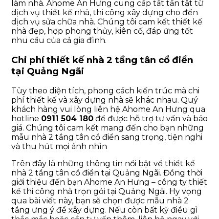
làm nhà. Ahome An Hưng cung cấp tất tần tật từ
dịch vụ thiết kế nhà, thi công xây dựng cho đến
dịch vụ sửa chữa nhà. Chúng tôi cam kết thiết kế
nhà đẹp, hợp phong thủy, kiên cố, đáp ứng tốt
nhu cầu của cả gia đình.
Chi phí thiết kế nhà 2 tầng tân cổ điển
tại Quảng Ngãi
Tùy theo diện tích, phong cách kiến trúc mà chi
phí thiết kế và xây dựng nhà sẽ khác nhau. Quý
khách hàng vui lòng liên hệ Ahome An Hưng qua
hotline
0911 504 180
để được hỗ trợ tư vấn và báo
giá. Chúng tôi cam kết mang đến cho bạn những
mẫu nhà 2 tầng tân cổ điển sang trọng, tiện nghi
và thu hút mọi ánh nhìn
Trên đây là những thông tin nổi bật về thiết kế
nhà 2 tầng tân cổ điển tại Quảng Ngãi. Đồng thời
giới thiệu đến bạn Ahome An Hưng – công ty thiết
kế thi công nhà trọn gói tại Quảng Ngãi. Hy vọng
qua bài viết này, bạn sẽ chọn được mẫu nhà 2
tầng ưng ý để xây dựng. Nếu còn bất kỳ điều gì