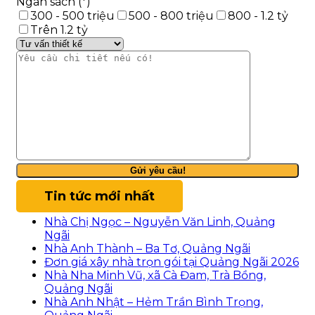
Ngân sách (*)
300 - 500 triệu
500 - 800 triệu
800 - 1.2 tỷ
Trên 1.2 tỷ
Tin tức mới nhất
Nhà Chị Ngọc – Nguyễn Văn Linh, Quảng
Ngãi
Nhà Anh Thành – Ba Tơ, Quảng Ngãi
Đơn giá xây nhà trọn gói tại Quảng Ngãi 2026
Nhà Nha Minh Vũ, xã Cà Đam, Trà Bồng,
Quảng Ngãi
Nhà Anh Nhật – Hẻm Trần Bình Trọng,