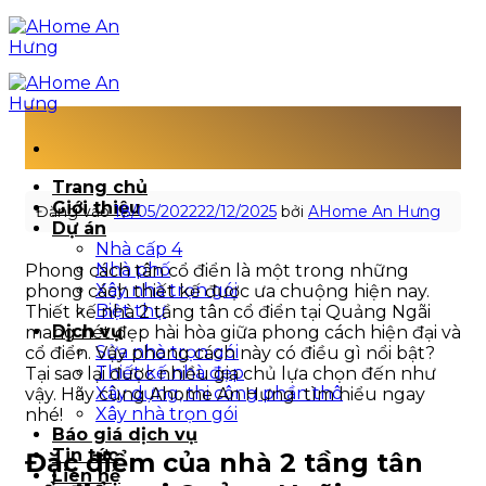
Bỏ
qua
nội
dung
Thiết kế nhà 2 tầng tân cổ điển
tại Quảng Ngãi
Trang chủ
Giới thiệu
Đăng vào
18/05/2022
22/12/2025
bởi
AHome An Hưng
Dự án
Nhà cấp 4
Nhà phố
Phong cách tân cổ điển là một trong những
Xây nhà trọn gói
phong cách thiết kế được ưa chuộng hiện nay.
Biệt thự
Thiết kế nhà 2 tầng tân cổ điển tại Quảng Ngãi
Dịch vụ
mang nét đẹp hài hòa giữa phong cách hiện đại và
Sửa nhà trọn gói
cổ điển. Vậy phong cách này có điều gì nổi bật?
Thiết kế nhà đẹp
Tại sao lại được nhiều gia chủ lựa chọn đến như
Xây dựng, thi công phần thô
vậy. Hãy cùng Ahome An Hưng tìm hiểu ngay
Xây nhà trọn gói
nhé!
Báo giá dịch vụ
Tin tức
Đặc điểm của nhà 2 tầng tân
Liên hệ