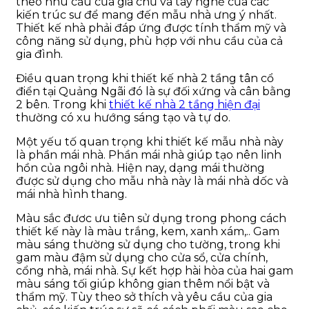
theo nhu cầu của gia chủ và tay nghề của các
kiến trúc sư để mang đến mẫu nhà ưng ý nhất.
Thiết kế nhà phải đáp ứng được tính thẩm mỹ và
công năng sử dụng, phù hợp với nhu cầu của cả
gia đình.
Điều quan trọng khi thiết kế nhà 2 tầng tân cổ
điển tại Quảng Ngãi đó là sự đối xứng và cân bằng
2 bên. Trong khi
thiết kế nhà 2 tầng hiện đại
thường có xu hướng sáng tạo và tự do.
Một yếu tố quan trọng khi thiết kế mẫu nhà này
là phần mái nhà. Phần mái nhà giúp tạo nên linh
hồn của ngôi nhà. Hiện nay, dạng mái thường
được sử dụng cho mẫu nhà này là mái nhà dốc và
mái nhà hình thang.
Màu sắc đươc ưu tiên sử dụng trong phong cách
thiết kế này là màu trắng, kem, xanh xám,.. Gam
màu sáng thường sử dụng cho tường, trong khi
gam màu đậm sử dụng cho cửa sổ, cửa chính,
cổng nhà, mái nhà. Sự kết hợp hài hòa của hai gam
màu sáng tối giúp không gian thêm nổi bật và
thẩm mỹ. Tùy theo sở thích và yêu cầu của gia