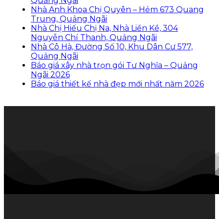
Quảng Ngãi
Nhà Anh Khoa Chị Quyên – Hẻm 673 Quang
Trung, Quảng Ngãi
Nhà Chị Hiếu Chị Na, Nhà Liền Kề, 304
Nguyễn Chí Thanh, Quảng Ngãi
Nhà Cô Hà, Đường Số 10, Khu Dân Cư 577,
Quảng Ngãi
Báo giá xây nhà trọn gói Tư Nghĩa – Quảng
Ngãi 2026
Báo giá thiết kế nhà đẹp mới nhất năm 2026