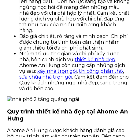
lên hàng đầu. Luôn nỗ lực sáng tạo và không
ngừng học hỏi để mang đến những mẫu
nhà đẹp với chi phí hợp lý nhất. Cam kết chất
lượng dịch vụ phù hợp với chi phí, đáp ứng
tốt nhu cầu của nhiều đối tượng khách
hàng.
Báo giá chi tiết, rõ ràng và minh bạch. Chi phí
được chúng tôi tính toán cẩn thận nhằm
giảm thiểu tối đa chi phí phát sinh.
Nhằm tối ưu thờ gian và chi phí xây dựng
nhà, bên cạnh dịch vụ
thiết kế nhà đẹp
,
Ahome An Hưng còn cung cấp những dịch
vụ sau:
xây nhà trọn gói
,
thi công phần thô
,
sửa chữa nhà trọn gói
. Cam kết đem đến cho
Quý khách nhưng ngôi nhà đẹp, sang trọng
và độ bền cao.
Quy trình thiết kế nhà đẹp tại Ahome An
Hưng
Ahome An Hưng được khách hàng đánh giá cao
bởi quy trình làm việc chuyên nghiệp. Bên cạnh