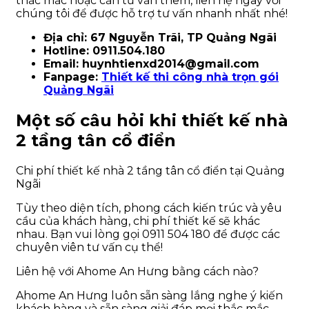
thắc mắc hoặc cần tư vấn thêm, liên hệ ngay với
chúng tôi để được hỗ trợ tư vấn nhanh nhất nhé!
Địa chỉ: 67 Nguyễn Trãi, TP Quảng Ngãi
Hotline: 0911.504.180
Email: huynhtienxd2014@gmail.com
Fanpage:
Thiết kế thi công nhà trọn gói
Quảng Ngãi
Một số câu hỏi khi thiết kế nhà
2 tầng tân cổ điển
Chi phí thiết kế nhà 2 tầng tân cổ điển tại Quảng
Ngãi
Tùy theo diện tích, phong cách kiến trúc và yêu
cầu của khách hàng, chi phí thiết kế sẽ khác
nhau. Bạn vui lòng gọi 0911 504 180 để được các
chuyên viên tư vấn cụ thể!
Liên hệ với Ahome An Hưng bằng cách nào?
Ahome An Hưng luôn sẵn sàng lắng nghe ý kiến
khách hàng và sẵn sàng giải đáp mọi thắc mắc.